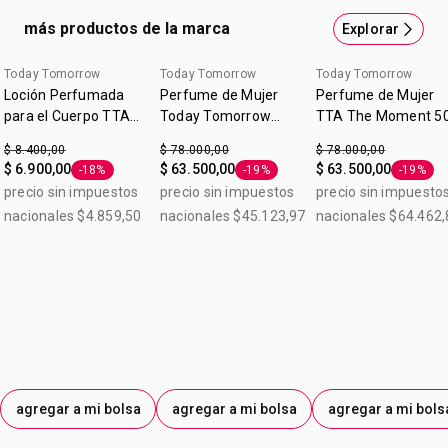
Aromas que te invitan a recordar momentos que duran
para siempre
más productos de la marca
Explorar
90 ml
Today Tomorrow
Today Tomorrow
Today Tomorrow
Loción Perfumada
Perfume de Mujer
Perfume de Mujer
para el Cuerpo TTA
Today Tomorrow
TTA The Moment 5
Radiante 90ml
Always Everlasting
ml
$ 8.400,00
$ 78.000,00
$ 78.000,00
$ 6.900,00
$ 63.500,00
$ 63.500,00
-18%
-19%
-19%
Etiqueta -18%
Etiqueta -19%
Etiqueta
precio sin impuestos
precio sin impuestos
precio sin impuesto
nacionales $4.859,50
nacionales $45.123,97
nacionales $64.462,
agregar a mi bolsa
agregar a mi bolsa
agregar a mi bols