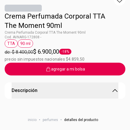
Crema Perfumada Corporal TTA
The Moment 90ml
Crema Perfumada Corporal TTA The Moment 90ml
Cod. AVNARG-172808 -
TTA
90 ml
Etiqueta TTA
Etiqueta 90 ml
$ 6.900,00
de: $ 8.400,00
-18%
Etiqueta -18%
precio sin impuestos nacionales $4.859,50
agregar a mi bolsa
Descripción
Hidrata y perfuma tu cuerpo
Un exquisito bouquet con flores de Neroli se fusionan con
nolvidables Magnolias y Ámbar.
inicio
•
perfumes
•
detalles del producto