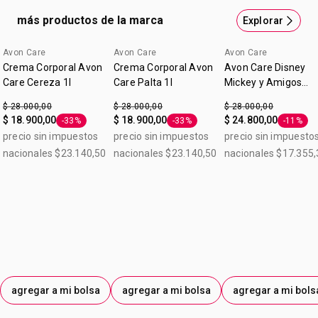
Resultados después de 1 semana de uso. Con manteca de
más productos de la marca
Explorar
karité. 24 horas de hidratación. Deja la piel con un aspecto
y una sensación suave y tersa. Contiene: 80g
Avon Care
Avon Care
Avon Care
Lo nuevo
Crema Corporal Avon
Crema Corporal Avon
Avon Care Disney
Care Cereza 1l
Care Palta 1l
Mickey y Amigos
Frutos Rojos Crema
$ 28.000,00
$ 28.000,00
$ 28.000,00
Corporal 1 L
$ 18.900,00
$ 18.900,00
$ 24.800,00
-33%
-33%
-11%
Etiqueta -33%
Etiqueta -33%
Etiqueta
precio sin impuestos
precio sin impuestos
precio sin impuesto
nacionales $23.140,50
nacionales $23.140,50
nacionales $17.355,
agregar a mi bolsa
agregar a mi bolsa
agregar a mi bols