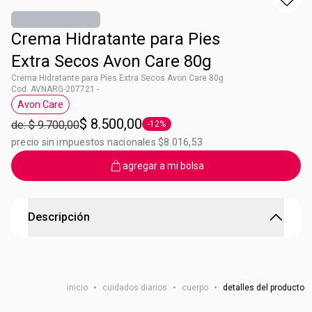
Crema Hidratante para Pies
Extra Secos Avon Care 80g
Crema Hidratante para Pies Extra Secos Avon Care 80g
Cod. AVNARG-207721 -
Avon Care
Etiqueta Avon Care
$ 8.500,00
de: $ 9.700,00
-12%
Etiqueta -12%
precio sin impuestos nacionales $8.016,53
agregar a mi bolsa
Descripción
Crema Hidratante Pies Secos Avon Care
Ciudado y beneficios específicos para tus pies. Tus
inicio
•
cuidados diarios
•
cuerpo
•
detalles del producto
productos Footworks favoritos ahora se unen a nuestra
icónica marca Avon Care. Hidratación intensiva