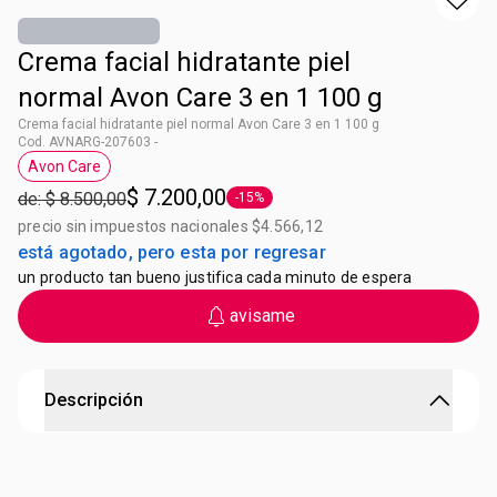
Crema facial hidratante piel
normal Avon Care 3 en 1 100 g
Crema facial hidratante piel normal Avon Care 3 en 1 100 g
Cod. AVNARG-207603 -
Avon Care
Etiqueta Avon Care
$ 7.200,00
de: $ 8.500,00
-15%
Etiqueta -15%
precio sin impuestos nacionales $4.566,12
está agotado, pero esta por regresar
un producto tan bueno justifica cada minuto de espera
avisame
Descripción
Crema Facial Hidratante 3 en 1 Avon Care
1. Hidrata la piel 2. Suaviza intensamente 3. Absorve