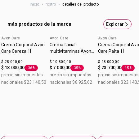
inicio
•
rostro
•
detalles del producto
rapidamente. El complemento perfecto para tu rutina.
más productos de la marca
Explorar
Avon Care
Avon Care
Avon Care
Crema Corporal Avon
Crema facial
Crema Corporal Av
Care Cereza 1l
multivitaminas Avon
Care Palta 1l
Care 5 en 1 100 g
$ 28.000,00
$ 10.800,00
$ 28.000,00
$ 18.000,00
$ 7.000,00
$ 23.700,00
-36%
-35%
-15%
Etiqueta -36%
Etiqueta -35%
Etiqueta
precio sin impuestos
precio sin impuestos
precio sin impuesto
nacionales $23.140,50
nacionales $8.925,62
nacionales $23.140,