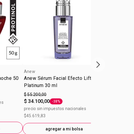
Próxima presenta
Anew
Anew
 noche 50
Anew Sérum Facial Efecto Lifting
Anew Power 
Platinum 30 ml
$ 55.200,00
$ 44.000,00
$ 34.100,00
-38%
es
precio sin im
Etiqueta -38%
precio sin impuestos nacionales
$36.363,64
$45.619,83
a
ag
agregar a mi bolsa