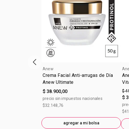
Vitrina de productos anterior
Anew
An
Crema Facial Anti-arrugas de Día
An
Anew Ultimate
Vit
$ 38.900,00
$ 4
$ 3
precio sin impuestos nacionales
pre
$32.148,76
$41
agregar a mi bolsa