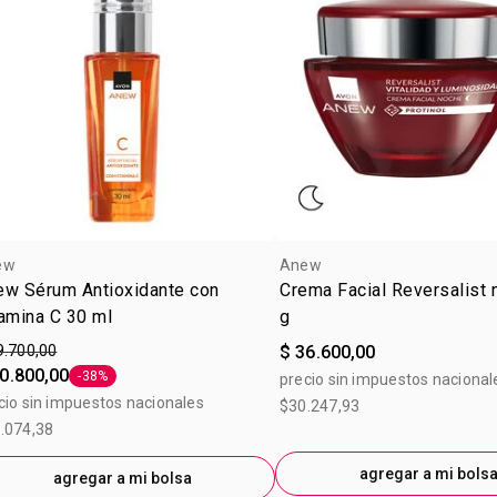
ew
Anew
ew Sérum Antioxidante con
Crema Facial Reversalist
amina C 30 ml
g
9.700,00
$ 36.600,00
0.800,00
-38%
precio sin impuestos nacional
Etiqueta -38%
cio sin impuestos nacionales
$30.247,93
.074,38
agregar a mi bols
agregar a mi bolsa