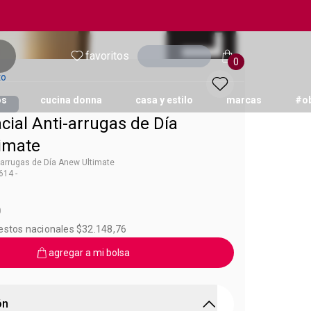
favoritos
Ingresar
0
to
os
cucina donna
casa y estilo
marcas
#o
ial Anti-arrugas de Día
imate
-arrugas de Día Anew Ultimate
14 -
new
0
uestos nacionales $32.148,76
agregar a mi bolsa
ón