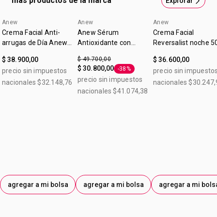
más productos de la marca
Explorar
fortalecer la piel.
Anew
Anew
Anew
Crema Facial Anti-
Anew Sérum
Crema Facial
arrugas de Día Anew
Antioxidante con
Reversalist noche 5
Ultimate
Vitamina C 30 ml
$ 38.900,00
$ 49.700,00
$ 36.600,00
$ 30.800,00
-38%
precio sin impuestos
precio sin impuesto
Etiqueta -38%
precio sin impuestos
nacionales $32.148,76
nacionales $30.247,
nacionales $41.074,38
agregar a mi bolsa
agregar a mi bolsa
agregar a mi bols