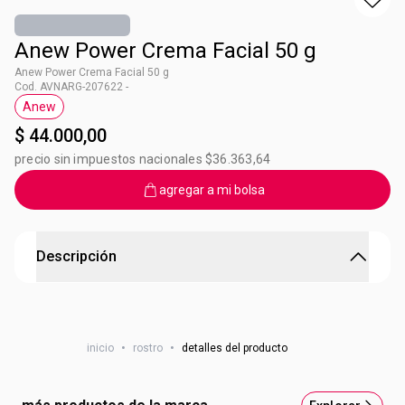
Anew Power Crema Facial 50 g
Anew Power Crema Facial 50 g
Cod. AVNARG-207622 -
Anew
Etiqueta Anew
$ 44.000,00
precio sin impuestos nacionales $36.363,64
agregar a mi bolsa
Descripción
Crema Facial Anew Power
Ayuda a promover la renovación natural de la superficie
inicio
•
rostro
•
detalles del producto
de la piel. Beneficios en 7 días: suaviza la piel, hidrata
intensivamente, reduce la apariencia de lineas finas,
brinda una apariencia más firme y luminosidad, ayuda a