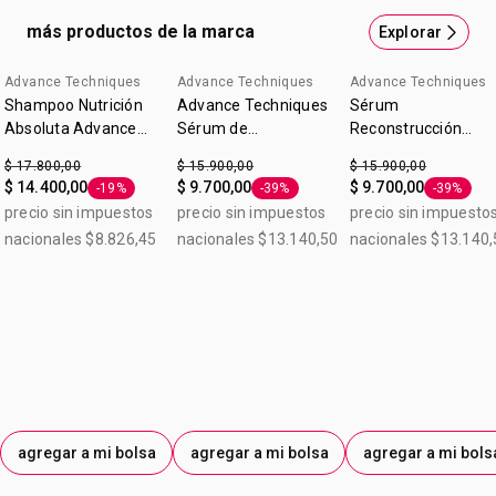
filtro UV. Para todo tipo de cabello. Modo de uso: Aplicar
más productos de la marca
Explorar
sobre el cabello seco o humedo. No es necesario enjuagar.
Cantidad: 150 ml.
Advance Techniques
Advance Techniques
Advance Techniques
Shampoo Nutrición
Advance Techniques
Sérum
Absoluta Advance
Sérum de
Reconstrucción
Techniques 300ml
Tratamiento 30 ml
Extrema Advance
$ 17.800,00
$ 15.900,00
$ 15.900,00
Techniques 30ml
$ 14.400,00
$ 9.700,00
$ 9.700,00
-19%
-39%
-39%
Etiqueta -19%
Etiqueta -39%
Etiqueta 
precio sin impuestos
precio sin impuestos
precio sin impuesto
nacionales $8.826,45
nacionales $13.140,50
nacionales $13.140,
agregar a mi bolsa
agregar a mi bolsa
agregar a mi bols