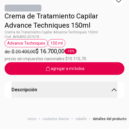
Crema de Tratamiento Capilar
Advance Techniques 150ml
Crema de Tratamiento Capilar Advance Techniques 150ml
Cod. AVNARG-207678 -
Advance Techniques
150 ml
Etiqueta Advance Techniques
Etiqueta 150 ml
$ 16.700,00
de: $ 20.400,00
-18%
Etiqueta -18%
precio sin impuestos nacionales $10.115,70
agregar a mi bolsa
Descripción
Crema de Tratamiento Capilar Advance Techniques
Prepara el cabello. Reduce el frizz. Aumenta el brillo.
inicio
•
cuidados diarios
•
cabello
•
detalles del producto
Reduce el quiebre Sella la cuticula para un cabello más
suave.El cabello se siente y se ve más fuerte. Contiene