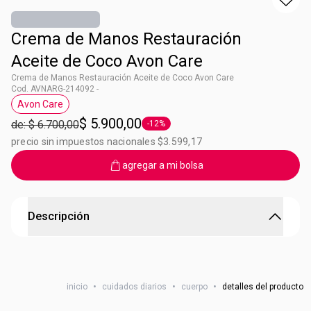
Crema de Manos Restauración
Aceite de Coco Avon Care
Crema de Manos Restauración Aceite de Coco Avon Care
Cod. AVNARG-214092 -
Avon Care
Etiqueta Avon Care
$ 5.900,00
de: $ 6.700,00
-12%
Etiqueta -12%
precio sin impuestos nacionales $3.599,17
agregar a mi bolsa
Descripción
Crema de Manos Restauración Aceite de Coco Avon
Care
inicio
•
cuidados diarios
•
cuerpo
•
detalles del producto
¡Nutrí y suavizá tus manos! Crema hidratante de manos
con aceite de coco. Contenido: 75g.