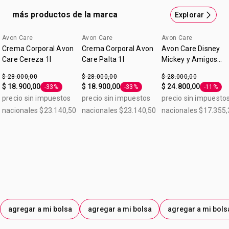
más productos de la marca
Explorar
Avon Care
Avon Care
Avon Care
Lo nuevo
Crema Corporal Avon
Crema Corporal Avon
Avon Care Disney
Care Cereza 1l
Care Palta 1l
Mickey y Amigos
Frutos Rojos Crema
$ 28.000,00
$ 28.000,00
$ 28.000,00
Corporal 1 L
$ 18.900,00
$ 18.900,00
$ 24.800,00
-33%
-33%
-11%
Etiqueta -33%
Etiqueta -33%
Etiqueta
precio sin impuestos
precio sin impuestos
precio sin impuesto
nacionales $23.140,50
nacionales $23.140,50
nacionales $17.355,
agregar a mi bolsa
agregar a mi bolsa
agregar a mi bols