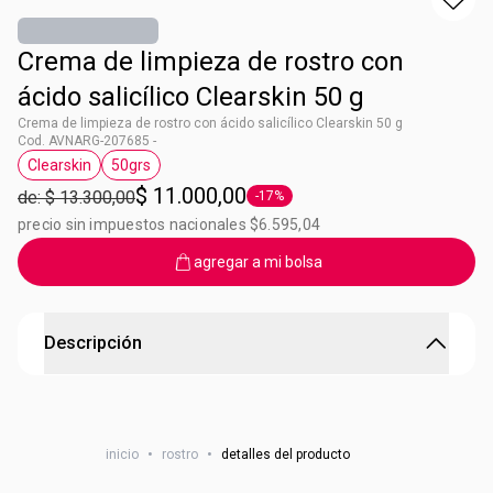
Crema de limpieza de rostro con
ácido salicílico Clearskin 50 g
Crema de limpieza de rostro con ácido salicílico Clearskin 50 g
Cod. AVNARG-207685 -
Clearskin
50grs
Etiqueta Clearskin
Etiqueta 50grs
$ 11.000,00
de: $ 13.300,00
-17%
Etiqueta -17%
precio sin impuestos nacionales $6.595,04
agregar a mi bolsa
Descripción
Crema de limpieza de rostro
Máxima concentración de ácido salicílico. Ayuda a
inicio
•
rostro
•
detalles del producto
disminuír el exceso de grasa, reduciendo imperfecciones y
promover una piel con aspecto uniforme