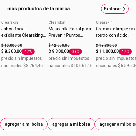
más productos de la marca
Explorar
Clearskin
Clearskin
Clearskin
Jabón facial
Mascarilla Facial para
Crema de limpieza 
exfoliante Clearsking
Prevenir Puntos
rostro con ácido
80 g
Negros ClearSkin 60 g
salicílico Clearskin 5
$ 10.000,00
$ 12.900,00
$ 13.300,00
g
$ 8.300,00
$ 9.300,00
$ 11.000,00
-17%
-28%
-17%
Etiqueta -17%
Etiqueta -28%
Etiqueta
precio sin impuestos
precio sin impuestos
precio sin impuesto
nacionales $8.264,46
nacionales $10.661,16
nacionales $6.595,0
agregar a mi bolsa
agregar a mi bolsa
agregar a mi bols