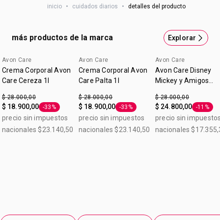
Con acido hialurónico y aceite de arroz.
inicio
•
cuidados diarios
•
detalles del producto
Ofrece 72hs de hidratacion.
más productos de la marca
Explorar
Avon Care
Avon Care
Avon Care
Lo nuevo
Crema Corporal Avon
Crema Corporal Avon
Avon Care Disney
Care Cereza 1l
Care Palta 1l
Mickey y Amigos
Frutos Rojos Crema
$ 28.000,00
$ 28.000,00
$ 28.000,00
Corporal 1 L
$ 18.900,00
$ 18.900,00
$ 24.800,00
-33%
-33%
-11%
Etiqueta -33%
Etiqueta -33%
Etiqueta
precio sin impuestos
precio sin impuestos
precio sin impuesto
nacionales $23.140,50
nacionales $23.140,50
nacionales $17.355,