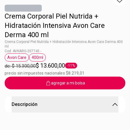
Crema Corporal Piel Nutrida +
Hidratación Intensiva Avon Care
Derma 400 ml
Crema Corporal Piel Nutrida + Hidratación Intensiva Avon Care Derma 400
ml
Cod. AVNARG-207745 -
Avon Care
400ml
Etiqueta Avon Care
Etiqueta 400ml
$ 13.600,00
de: $ 15.300,00
-11%
Etiqueta -11%
precio sin impuestos nacionales $8.219,01
agregar a mi bolsa
Descripción
Hidratacion intensiva
Para piel seca a extra seca