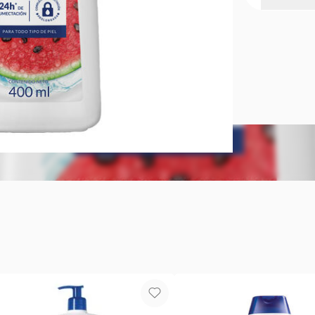
Hidratación
Crema corpo
1. 48h** de
2. Piel nutrid
3. Humectac
4. Piel con 
5. Rápida ab
6. No grasos