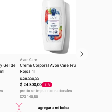
Próxima presenta
Avon Care
Avon Care
y Gel de
Crema Corporal Avon Care Frutos
Crema facia
0ml
Rojos 1l
Care 5 en 1
$ 28.000,00
$ 10.800,00
$ 24.800,00
$ 9.600,00
-11%
-
Etiqueta -11%
E
es
precio sin impuestos nacionales
precio sin im
$23.140,50
$8.925,62
a
agregar a mi bolsa
ag