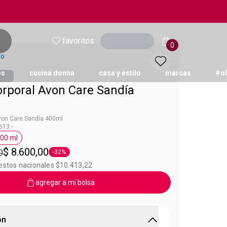
favoritos
Ingresar
0
to
os
cucina donna
casa y estilo
marcas
#o
rporal Avon Care Sandía
von Care Sandía 400ml
13 -
00 ml
 Avon Care
Etiqueta 400 ml
$ 8.600,00
0
-32%
Etiqueta -32%
uestos nacionales $10.413,22
agregar a mi bolsa
ón