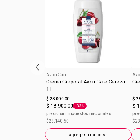
Vitrina de productos anterior
Avon Care
Avo
Crema Corporal Avon Care Cereza
Cre
1l
$ 28.000,00
$ 2
$ 18.900,00
$ 1
-33%
Etiqueta -33%
precio sin impuestos nacionales
pre
$23.140,50
$23
agregar a mi bolsa