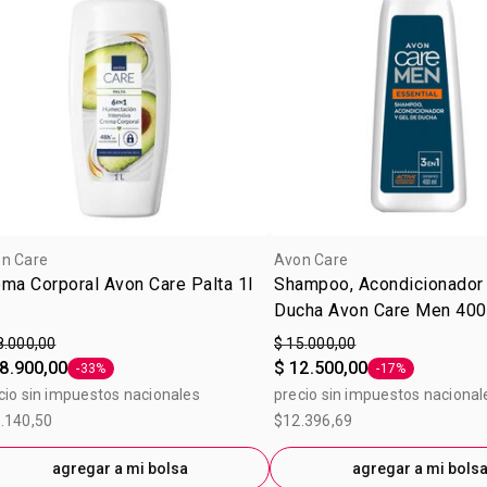
n Care
Avon Care
ma Corporal Avon Care Palta 1l
Shampoo, Acondicionador 
Ducha Avon Care Men 40
8.000,00
$ 15.000,00
8.900,00
$ 12.500,00
-33%
-17%
Etiqueta -33%
Etiqueta -17%
cio sin impuestos nacionales
precio sin impuestos nacional
.140,50
$12.396,69
agregar a mi bolsa
agregar a mi bols