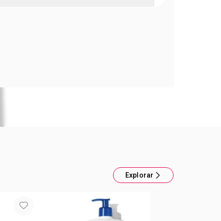
 refrescante por 24 horas
ral fórmula "6 en 1"
 humectación.
a.
ión restauradora.
aspecto saludable.
sorción.
a.
Explorar