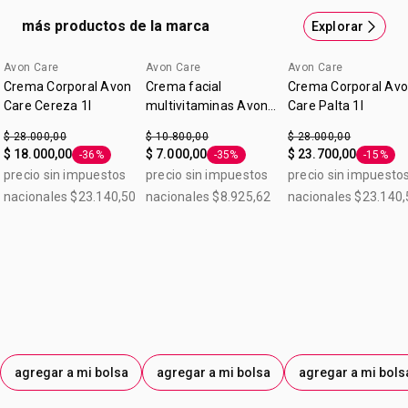
más productos de la marca
Explorar
Avon Care
Avon Care
Avon Care
Crema Corporal Avon
Crema facial
Crema Corporal Av
Care Cereza 1l
multivitaminas Avon
Care Palta 1l
Care 5 en 1 100 g
$ 28.000,00
$ 10.800,00
$ 28.000,00
$ 18.000,00
$ 7.000,00
$ 23.700,00
-36%
-35%
-15%
Etiqueta -36%
Etiqueta -35%
Etiqueta
precio sin impuestos
precio sin impuestos
precio sin impuesto
nacionales $23.140,50
nacionales $8.925,62
nacionales $23.140,
agregar a mi bolsa
agregar a mi bolsa
agregar a mi bols