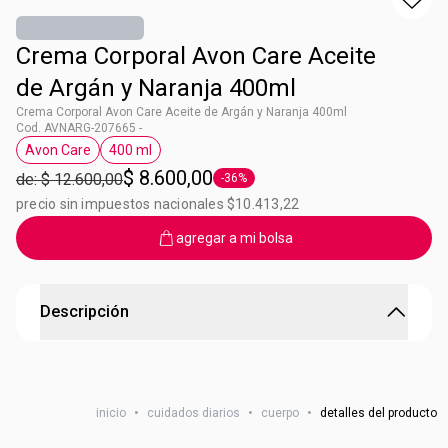
Crema Corporal Avon Care Aceite
de Argán y Naranja 400ml
Crema Corporal Avon Care Aceite de Argán y Naranja 400ml
Cod. AVNARG-207665 -
Avon Care
400 ml
Etiqueta Avon Care
Etiqueta 400 ml
$ 8.600,00
de: $ 12.600,00
-36%
Etiqueta -36%
precio sin impuestos nacionales $10.413,22
agregar a mi bolsa
Descripción
Loción Corporal Aceite de Argán y Naranja Avon Care
Beneficios 6 en 1: • Humectación Prolongada • Piel nutrida
inicio
•
cuidados diarios
•
cuerpo
•
detalles del producto
• Humectación para toda la familia • Piel con aspecto
saludable • Rápida absorción • No grasosa