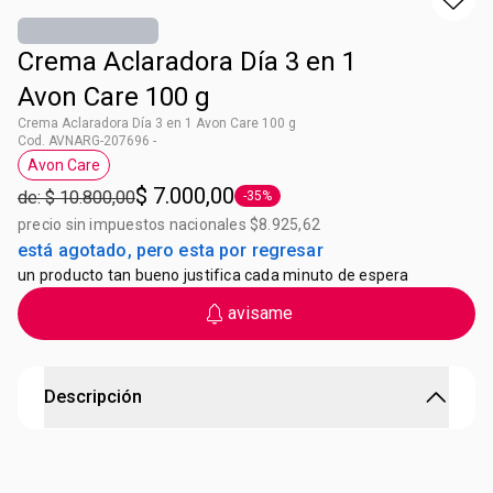
Crema Aclaradora Día 3 en 1
Avon Care 100 g
Crema Aclaradora Día 3 en 1 Avon Care 100 g
Cod. AVNARG-207696 -
Avon Care
Etiqueta Avon Care
$ 7.000,00
de: $ 10.800,00
-35%
Etiqueta -35%
precio sin impuestos nacionales $8.925,62
está agotado, pero esta por regresar
un producto tan bueno justifica cada minuto de espera
avisame
Descripción
Crema Aclaradora Día 3 en 1 Avon care
Unifica el tono, hidrata e ilumina el rostro. Formula no