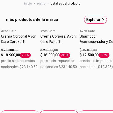
inicio
•
rostro
•
detalles del producto
grasosa y de absorción rápida. Complementá tu rutina de
día con Avon Care.
más productos de la marca
Explorar
Avon Care
Avon Care
Avon Care
Crema Corporal Avon
Crema Corporal Avon
Shampoo,
Care Cereza 1l
Care Palta 1l
Acondicionador y Ge
de Ducha Avon Care
$ 28.000,00
$ 28.000,00
$ 15.000,00
Men 400ml
$ 18.900,00
$ 18.900,00
$ 12.500,00
-33%
-33%
-17%
Etiqueta -33%
Etiqueta -33%
Etiqueta
precio sin impuestos
precio sin impuestos
precio sin impuesto
nacionales $23.140,50
nacionales $23.140,50
nacionales $12.396,