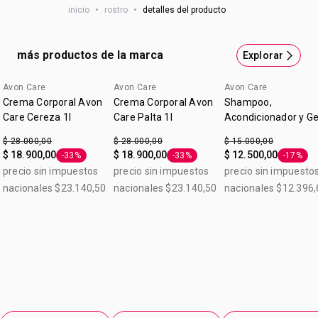
inicio
•
rostro
•
detalles del producto
grasosa y de absorción rápida. Complementá tu rutina de
día con Avon Care.
más productos de la marca
Explorar
Avon Care
Avon Care
Avon Care
Crema Corporal Avon
Crema Corporal Avon
Shampoo,
Care Cereza 1l
Care Palta 1l
Acondicionador y Ge
de Ducha Avon Care
$ 28.000,00
$ 28.000,00
$ 15.000,00
Men 400ml
$ 18.900,00
$ 18.900,00
$ 12.500,00
-33%
-33%
-17%
Etiqueta -33%
Etiqueta -33%
Etiqueta
precio sin impuestos
precio sin impuestos
precio sin impuesto
nacionales $23.140,50
nacionales $23.140,50
nacionales $12.396,