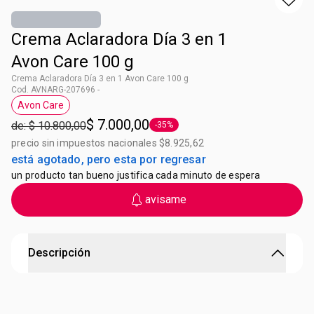
Crema Aclaradora Día 3 en 1
Avon Care 100 g
Crema Aclaradora Día 3 en 1 Avon Care 100 g
Cod. AVNARG-207696 -
Avon Care
Etiqueta Avon Care
$ 7.000,00
de: $ 10.800,00
-35%
Etiqueta -35%
precio sin impuestos nacionales $8.925,62
está agotado, pero esta por regresar
un producto tan bueno justifica cada minuto de espera
avisame
Descripción
Crema Aclaradora Día 3 en 1 Avon care
Unifica el tono, hidrata e ilumina el rostro. Formula no