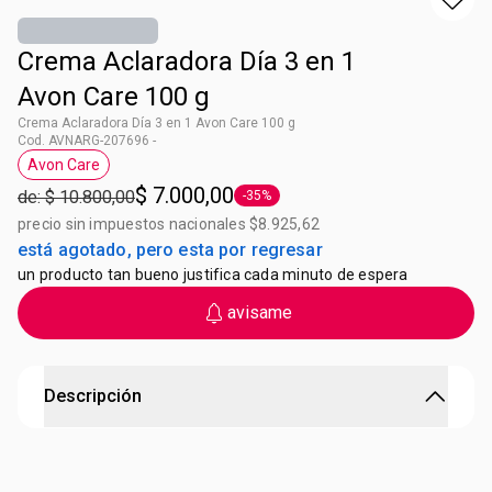
Crema Aclaradora Día 3 en 1
Avon Care 100 g
Crema Aclaradora Día 3 en 1 Avon Care 100 g
Cod. AVNARG-207696 -
Avon Care
Etiqueta Avon Care
$ 7.000,00
de: $ 10.800,00
-35%
Etiqueta -35%
precio sin impuestos nacionales $8.925,62
está agotado, pero esta por regresar
un producto tan bueno justifica cada minuto de espera
avisame
Descripción
Crema Aclaradora Día 3 en 1 Avon care
Unifica el tono, hidrata e ilumina el rostro. Formula no