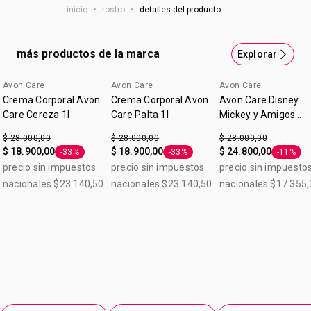
inicio
•
rostro
•
detalles del producto
grasosa y de absorción rápida. Complementá tu rutina de
día con Avon Care.
más productos de la marca
Explorar
Avon Care
Avon Care
Avon Care
Lo nuevo
Crema Corporal Avon
Crema Corporal Avon
Avon Care Disney
Care Cereza 1l
Care Palta 1l
Mickey y Amigos
Frutos Rojos Crema
$ 28.000,00
$ 28.000,00
$ 28.000,00
Corporal 1 L
$ 18.900,00
$ 18.900,00
$ 24.800,00
-33%
-33%
-11%
Etiqueta -33%
Etiqueta -33%
Etiqueta
precio sin impuestos
precio sin impuestos
precio sin impuesto
nacionales $23.140,50
nacionales $23.140,50
nacionales $17.355,