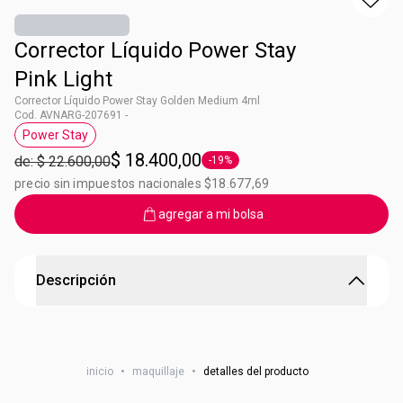
Corrector Líquido Power Stay
Pink Light
Corrector Líquido Power Stay Golden Medium 4ml
Cod. AVNARG-207691 -
Power Stay
Etiqueta Power Stay
$ 18.400,00
de: $ 22.600,00
-19%
Etiqueta -19%
precio sin impuestos nacionales $18.677,69
agregar a mi bolsa
Descripción
Corrector Líquido Power Stay Pink Light
Acabado natura, a prueba de humedad y transpiración.
inicio
•
maquillaje
•
detalles del producto
Formula libre de aceite. Confortable con 18 hs de duración.
4 ml. Origen: Argentina.