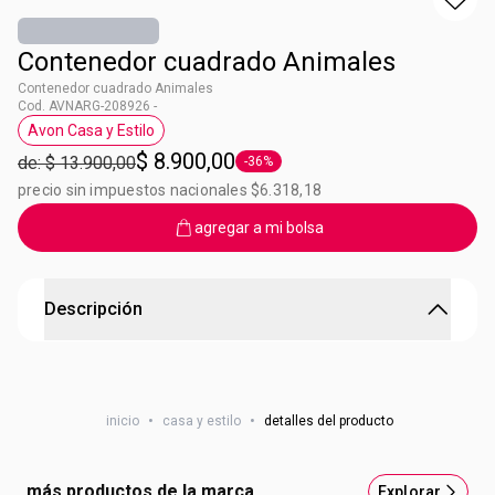
Contenedor cuadrado Animales
Contenedor cuadrado Animales
Cod. AVNARG-208926 -
Avon Casa y Estilo
Etiqueta Avon Casa y Estilo
$ 8.900,00
de: $ 13.900,00
-36%
Etiqueta -36%
precio sin impuestos nacionales $6.318,18
agregar a mi bolsa
Descripción
Contenedor cuadrado Animales
¡LLevo mis snacks favoritos para compartir con amigos!.
inicio
•
casa y estilo
•
detalles del producto
Medidas: largo: 14 cm. Ancho: 14 cm. Alto: 5.5 cm.
más productos de la marca
Explorar