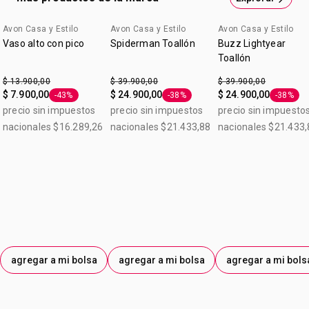
Avon Casa y Estilo
Avon Casa y Estilo
Avon Casa y Estilo
Vaso alto con pico
Spiderman Toallón
Buzz Lightyear
Toallón
$ 13.900,00
$ 39.900,00
$ 39.900,00
$ 7.900,00
$ 24.900,00
$ 24.900,00
-43%
-38%
-38%
Etiqueta -43%
Etiqueta -38%
Etiqueta
precio sin impuestos
precio sin impuestos
precio sin impuesto
nacionales $16.289,26
nacionales $21.433,88
nacionales $21.433,
agregar a mi bolsa
agregar a mi bolsa
agregar a mi bols