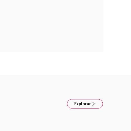
as chicos
 con fragancia acuatica. Duración de 2 hs
mente.
Explorar