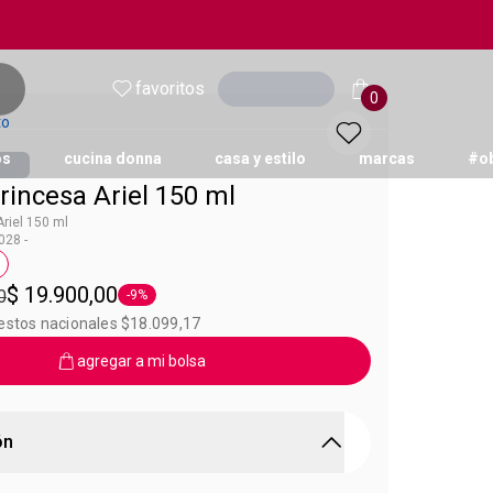
favoritos
Ingresar
0
to
os
cucina donna
casa y estilo
marcas
#o
rincesa Ariel 150 ml
Ariel 150 ml
28 -
on
queta 150ml
$ 19.900,00
0
-9%
Etiqueta -9%
uestos nacionales $18.099,17
agregar a mi bolsa
ón