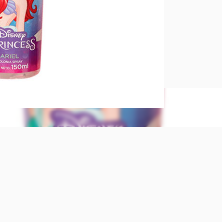
Para los m
Body Splash
aproximada