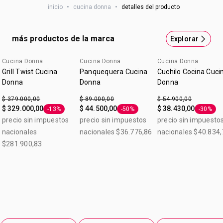
inicio
•
cucina donna
•
detalles del producto
Origen: Argentina. Beneficios Ahorra gas: 3 veces menos
gas. Lográ la misma cocción que en el horno sin prenderlo.
Livana: Fácil de manipular con los alimentos adentro,
más productos de la marca
Explorar
gracias al espesor de 3 mm. Cocción pareja: Su fondo
difusor de calor logra una cocción pareja en menor
Cucina Donna
Cucina Donna
Cucina Donna
tiempo. Antiadherente Teflon Classic: Los alimentos no se
Grill Twist Cucina
Panquequera Cucina
Cuchilo Cocina Cuci
pegan y son más fáciles de limpiar. Gran durabilidad.
Donna
Donna
Donna
Función Horno.
$ 379.000,00
$ 89.000,00
$ 54.900,00
$ 329.000,00
$ 44.500,00
$ 38.430,00
-13%
-50%
-30%
Etiqueta -13%
Etiqueta -50%
Etiqueta
precio sin impuestos
precio sin impuestos
precio sin impuesto
nacionales
nacionales $36.776,86
nacionales $40.834,
$281.900,83