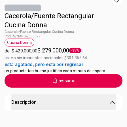
Cacerola/Fuente Rectangular
Cucina Donna
Cacerola/Fuente Rectangular Cucina Donna
Cod. AVNARG-208857 -
Cucina Donna
Etiqueta Cucina Donna
$ 279.000,00
de: $ 429.000,00
-35%
Etiqueta -35%
precio sin impuestos nacionales $301.363,64
está agotado, pero esta por regresar
un producto tan bueno justifica cada minuto de espera
avisame
Descripción
CacerolaFuente Rectangular Cucina Donna
Medidas 38 cm de largo con asas x 23,5 cm. Altura 7 cm.