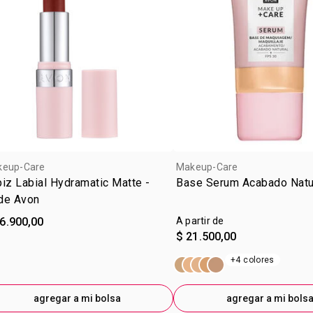
keup-Care
Makeup-Care
iz Labial Hydramatic Matte -
Base Serum Acabado Natu
de Avon
6.900,00
A partir de
$ 21.500,00
+4 colores
agregar a mi bolsa
agregar a mi bols