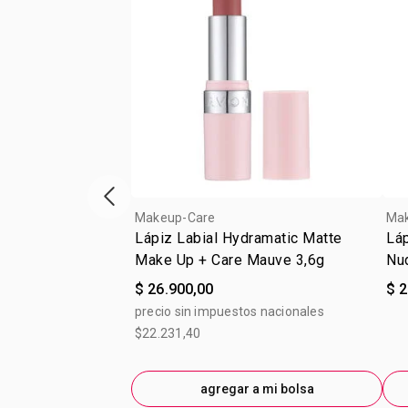
Vitrina de productos anterior
Makeup-Care
Ma
Lápiz Labial Hydramatic Matte
Láp
Make Up + Care Mauve 3,6g
Nu
$ 26.900,00
$ 2
precio sin impuestos nacionales
$22.231,40
agregar a mi bolsa