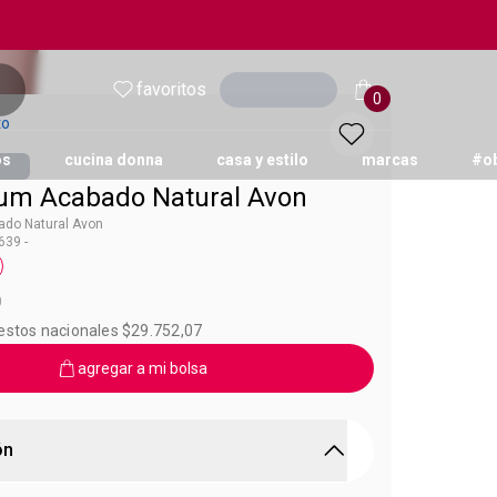
favoritos
Ingresar
0
to
os
cucina donna
casa y estilo
marcas
#o
um Acabado Natural Avon
do Natural Avon
39 -
a Makeup-Care
0
uestos nacionales $29.752,07
agregar a mi bolsa
ón