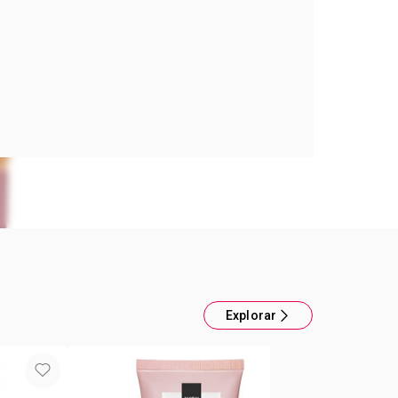
 Acabado Natural Avon
con 82% ingredientes 2 de cuidado de la piel 99% de las
eron que la piel se siente más suave y luce saludable1 Ideal
sensibles - Incrementa 212% la humectación de la piel al
 Hidrata la piel hasta 72 hs incluso después de
rte,luego de dos semanas de uso repetido4. -Combina
es como Derivados de Vitaminas C y E, brindando protección
dicales libres3. Maquillaje: Unifica el tono de la piel con un brillo
na cobertura construíble de ligera a media.1 Cuidado: Con 82%
tes 2 de cuidado de la piel,para una apariencia saludable y
da Protección: FPS 30. Enriquecida con un ingrediente
 que ayuda a proteger contra los radicales libres 3 1 Basado en
on consumidores. 2 Ingredientes de cuidado de la piel incluyen
UV,acondicionadores de la piel, agentes hidratantes y
s. 3 Basado en un estudio in-vitro. 4 Basado en unestudio de
Explorar
nica. 5 UniversalBeauty Awards, Edición
://www.globalmakeupawards.com/2024universalbeautyaward4