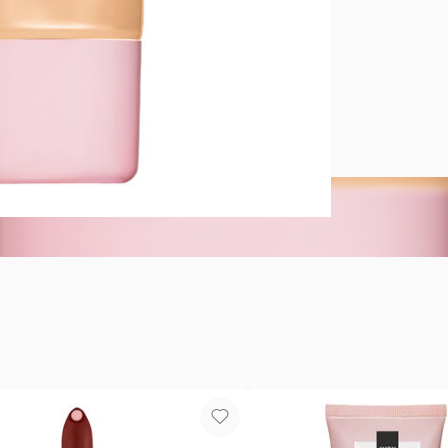
Base Serum
Base Serum 
personas dij
para pieles 
instante4. -
desmaquilla
antioxidant
contra los ra
radiante y u
de ingredien
más hidrata
antioxidante
un estudio c
protectores 
antioxidante
eficacia clí
2024,https