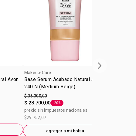
Próxima presenta
Makeup-Care
Makeup-Care
ral Avon
Base Serum Acabado Natural Avon
Base Serum 
240 N (Medium Beige)
220 NQ (Cre
$ 36.000,00
$ 36.000,00
$ 28.700,00
$ 28.700,00
-20%
Etiqueta -20%
precio sin impuestos nacionales
precio sin im
$29.752,07
$29.752,07
a
agregar a mi bolsa
ag