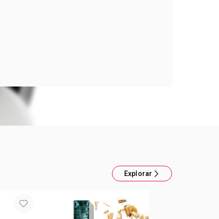
a 1 base, 3 beneficios! Es base, corrector y polvo
ra. Deja aspecto natural
Explorar