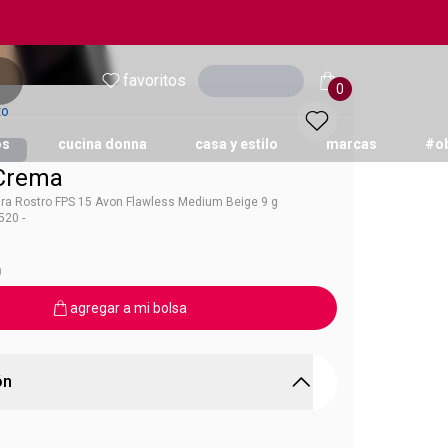
favoritos
Ingresar
0
to
os
cucina donna
casa y estilo
marcas
#o
Crema
ra Rostro FPS 15 Avon Flawless Medium Beige 9 g
20 -
Ultra Color
0
agregar a mi bolsa
ón
ema