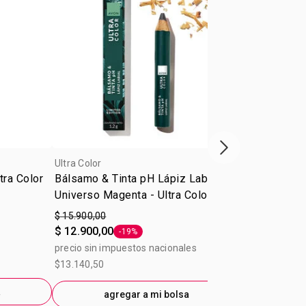
Próxima presenta
Ultra Color
Ultra Color
tra Color
Bálsamo & Tinta pH Lápiz Labial -
Ultra Color 
Universo Magenta - Ultra Color 1,2
Solar 9 ml
g
$ 15.900,00
$ 9.000,00
$ 12.900,00
$ 5.400,00
-19%
-
Etiqueta -19%
E
precio sin impuestos nacionales
precio sin im
$13.140,50
$7.438,02
a
agregar a mi bolsa
ag