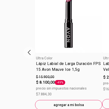
Vitrina de productos anterior
Ultra Color
Ult
Lápiz Labial de Larga Duración FPS
Lab
15 Avon Mauve Ice 1,5g
Vel
$ 15.900,00
$ 2
$ 8.100,00
-49%
pre
Etiqueta -49%
precio sin impuestos nacionales
$16
$7.884,30
agregar a mi bolsa