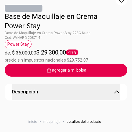
Base de Maquillaje en Crema
Power Stay
Base de Maquillaje en Crema Power Stay 228G Nude
Cod. AVNARG-208714 -
Power Stay
Etiqueta Power Stay
$ 29.300,00
de: $ 36.000,00
-19%
Etiqueta -19%
precio sin impuestos nacionales $29.752,07
agregar a mi bolsa
Descripción
Base de Maquillaje en Crema Power Stay
Powerstay ¡Lo bueno dura más! Es base, es corrector, es
inicio
•
maquillaje
•
detalles del producto
polvo. • Intransferible • A prueba de agua • Acabado matte
• Cobertura media (basado en estudios de percepción de