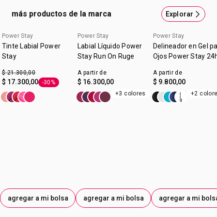
consumidores) Tecnología exclusiva freshwear complex:
más productos de la marca
Explorar
Controla el brillo
Power Stay
Power Stay
Power Stay
Tinte Labial Power
Labial Líquido Power
Delineador en Gel p
Stay
Stay Run On Ruge
Ojos Power Stay 24
$ 21.300,00
A partir de
A partir de
$ 17.300,00
$ 16.300,00
$ 9.800,00
-30%
Etiqueta -30%
+3 colores
+2 color
agregar a mi bolsa
agregar a mi bolsa
agregar a mi bols