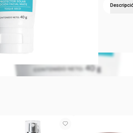
Descripci
Tu protecto
Cuidado que 
con ácido hi
de hidrataci