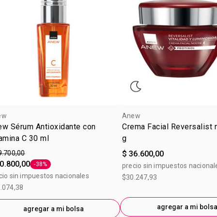
ew
Anew
ew Sérum Antioxidante con
Crema Facial Reversalist
amina C 30 ml
g
9.700,00
$ 36.600,00
0.800,00
-38%
precio sin impuestos nacional
Etiqueta -38%
cio sin impuestos nacionales
$30.247,93
.074,38
agregar a mi bols
agregar a mi bolsa