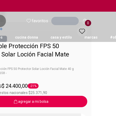
favoritos
Ingresar
0
to
os
cucina donna
casa y estilo
marcas
#o
ple Protección FPS 50
 Solar Loción Facial Mate
ción FPS 50 Protector Solar Loción Facial Mate 40 g
58 -
new
queta 40 g
$ 24.400,00
0
-21%
Etiqueta -21%
uestos nacionales $25.371,90
agregar a mi bolsa