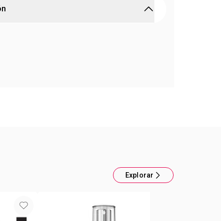
ón
r solar de todos los dias
perdura para un rostro radiante. Protección solar
aluronico. FPS 50. Antioxidante contra la perdida
ón. Efecto matte de larga duración. Toque seco
Explorar