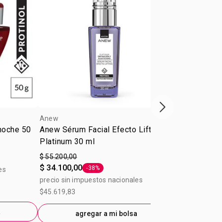
Próxima presenta
Anew
Anew
 noche 50
Anew Sérum Facial Efecto Lifting
Anew Power 
Platinum 30 ml
$ 55.200,00
$ 44.000,00
$ 34.100,00
-38%
es
precio sin im
Etiqueta -38%
precio sin impuestos nacionales
$36.363,64
$45.619,83
a
ag
agregar a mi bolsa