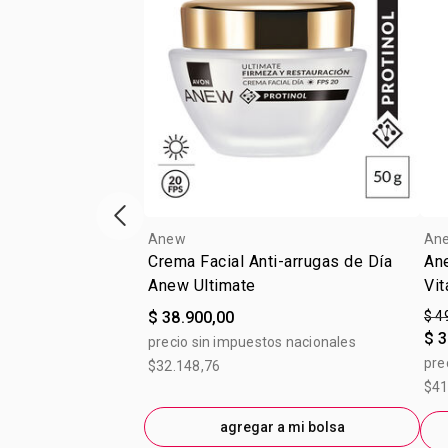
Vitrina de productos anterior
Anew
An
Crema Facial Anti-arrugas de Día
An
Anew Ultimate
Vit
$ 38.900,00
$ 4
$ 3
precio sin impuestos nacionales
pre
$32.148,76
$41
agregar a mi bolsa