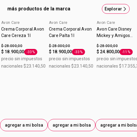
más productos de la marca
Explorar
Avon Care
Avon Care
Avon Care
Lo nuevo
Crema Corporal Avon
Crema Corporal Avon
Avon Care Disney
Care Cereza 1l
Care Palta 1l
Mickey y Amigos
Frutos Rojos Crema
$ 28.000,00
$ 28.000,00
$ 28.000,00
Corporal 1 L
$ 18.900,00
$ 18.900,00
$ 24.800,00
-33%
-33%
-11%
Etiqueta -33%
Etiqueta -33%
Etiqueta
precio sin impuestos
precio sin impuestos
precio sin impuesto
nacionales $23.140,50
nacionales $23.140,50
nacionales $17.355,
agregar a mi bolsa
agregar a mi bolsa
agregar a mi bols