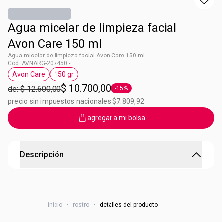
Agua micelar de limpieza facial
Avon Care 150 ml
Agua micelar de limpieza facial Avon Care 150 ml
Cod. AVNARG-207450 -
Avon Care
150 gr
Etiqueta Avon Care
Etiqueta 150 gr
$ 10.700,00
de: $ 12.600,00
-15%
Etiqueta -15%
precio sin impuestos nacionales $7.809,92
agregar a mi bolsa
Descripción
Agua Micelar 3 en 1 Avon care
Limpia y remueve el maquillaje. Hidrata con derivados de
inicio
•
rostro
•
detalles del producto
Vitamina E Apta para pieles sensibles