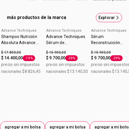
Acondiciona desde la raíz hasta las puntas, devuelve el
brillo, suaviza y sella la cutícula 300 ml
más productos de la marca
Explorar
Advance Techniques
Advance Techniques
Advance Techniques
Shampoo Nutrición
Advance Techniques
Sérum
Absoluta Advance
Sérum de
Reconstrucción
Techniques 300ml
Tratamiento 30 ml
Extrema Advance
$ 17.800,00
$ 15.900,00
$ 15.900,00
Techniques 30ml
$ 14.400,00
$ 9.700,00
$ 9.700,00
-19%
-39%
-39%
Etiqueta -19%
Etiqueta -39%
Etiqueta 
precio sin impuestos
precio sin impuestos
precio sin impuesto
nacionales $8.826,45
nacionales $13.140,50
nacionales $13.140,
agregar a mi bolsa
agregar a mi bolsa
agregar a mi bols