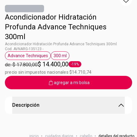
Acondicionador Hidratación
Profunda Advance Techniques
300ml
Acondicionador Hidratación Profunda Advance Techniques 300ml
Cod. AVNARG-135123 -
Advance Techniques
300 ml
Etiqueta Advance Techniques
Etiqueta 300 ml
$ 14.400,00
de: $ 17.800,00
-19%
Etiqueta -19%
precio sin impuestos nacionales $14.710,74
agregar a mi bolsa
Descripción
Acondicionador Hidratación Extrema Advance
Techniques
inicio
•
cuidados diarios
•
cabello
•
detalles del producto