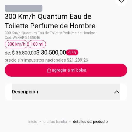
300 Km/h Quantum Eau de
Toilette Perfume de Hombre
300 Km/h Quantum Eau de Toilette Perfume de Hombre
Cod. AVNARG-135846 -
300 km/h
100 ml
Etiqueta 300 km/h
Etiqueta 100 ml
$ 30.500,00
de: $ 36.800,00
-17%
Etiqueta -17%
precio sin impuestos nacionales $21.289,26
agregar a mi bolsa
Descripción
Con fragancia Fougére Acuosa
Perfume de Hombre.
Su frescura se potencia con aceite de cedro y geranios.
inicio
•
ofertas bomba
•
detalles del producto
Una experiencia fresca y estimulante, cargada de