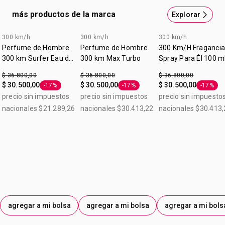
adrenalina
Eau de Toilette
más productos de la marca
Explorar
Contenido:100 ml.
300 km/h
300 km/h
300 km/h
Perfume de Hombre
Perfume de Hombre
300 Km/H Fragancia
300 km Surfer Eau de
300 km Max Turbo
Spray Para Él 100 m
Toilette 100 ml
$ 36.800,00
$ 36.800,00
$ 36.800,00
$ 30.500,00
$ 30.500,00
$ 30.500,00
-17%
-17%
-17%
Etiqueta -17%
Etiqueta -17%
Etiqueta
precio sin impuestos
precio sin impuestos
precio sin impuesto
nacionales $21.289,26
nacionales $30.413,22
nacionales $30.413,
agregar a mi bolsa
agregar a mi bolsa
agregar a mi bols