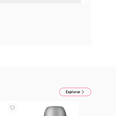
agancia Spray Para Él 100 ml
u mente con esta irresistible infusión. Una picante
mientos, el fresco y chispeante aceite de naranja
lia y la dulce y persistente calidez del Ambermor.
mática: aromática fougére acorde vodka tonic,
alo.
Explorar