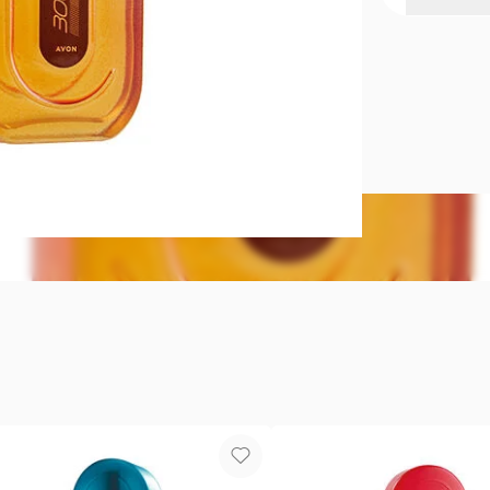
300 Km/H Fr
Revitalizá t
mezcla de pi
roja de Sici
Familia aro
ciprés, sánd