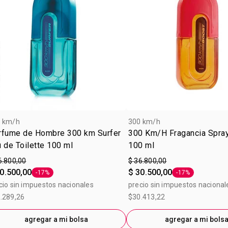
 km/h
300 km/h
rfume de Hombre 300 km Surfer
300 Km/H Fragancia Spray
 de Toilette 100 ml
100 ml
6.800,00
$ 36.800,00
0.500,00
$ 30.500,00
-17%
-17%
Etiqueta -17%
Etiqueta -17%
cio sin impuestos nacionales
precio sin impuestos nacional
.289,26
$30.413,22
agregar a mi bolsa
agregar a mi bols