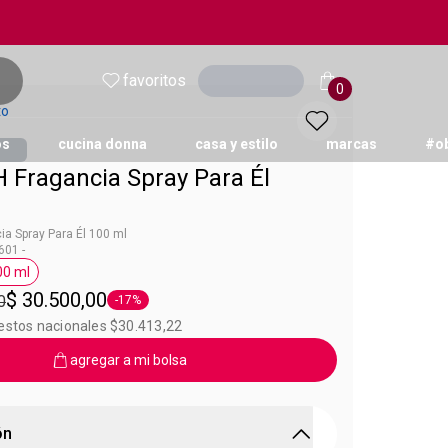
favoritos
Ingresar
0
to
os
cucina donna
casa y estilo
marcas
#o
 Fragancia Spray Para Él
a Spray Para Él 100 ml
01 -
00 ml
300 km/h
Etiqueta 100 ml
$ 30.500,00
0
-17%
Etiqueta -17%
uestos nacionales $30.413,22
agregar a mi bolsa
ón