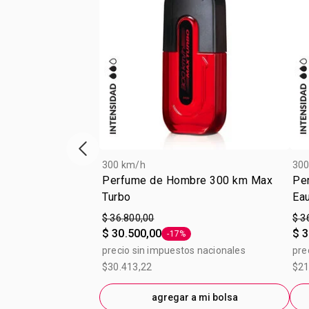
Vitrina de productos anterior
300 km/h
300
Perfume de Hombre 300 km Max
Pe
Turbo
Eau
$ 36.800,00
$ 3
$ 30.500,00
$ 3
-17%
Etiqueta -17%
precio sin impuestos nacionales
pre
$30.413,22
$21
agregar a mi bolsa