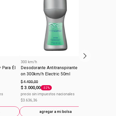
Próxima presenta
300 km/h
300 km/h
 Para Él
Desodorante Antitranspirante Roll-
Desodorante 
on 300km/h Electric 50ml
on 300km/h
$ 4.400,00
$ 4.400,00
$ 3.000,00
$ 3.000,00
-32%
-
Etiqueta -32%
E
es
precio sin impuestos nacionales
precio sin im
$3.636,36
$3.636,36
a
agregar a mi bolsa
ag